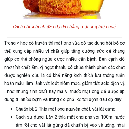
Cách chữa bệnh đau dạ dày bằng mật ong hiệu quả
Trong y học cổ truyền thì mật ong vừa có tác dụng bồi bổ cơ
thể, cung cấp nhiều vi chất giúp tăng cường sức đề kháng
giúp cơ thể phòng ngừa được nhiều căn bệnh. Bên cạnh đó
nhờ tính chất ấm, vị ngọt thanh, có chứa thành phần các chất
được nghiên cứu là có khả năng kích thích lưu thông tuần
hoàn máu, làm lành vết loét niêm mạc, giảm tiết acid dịch vị,
…nhờ những tính chất này mà vị thuốc mật ong đã được áp
dụng trị nhiều bệnh và trong đó phải kể tới bệnh đau dạ dày.
Chuẩn bị: 2 Thìa mật ong nguyên chất, vài lát gừng
Cách sử dụng: Lấy 2 thìa mật ong pha với 100ml nước
ấm rồi cho vài lát gừng đã chuẩn bị vào và uống, nhai