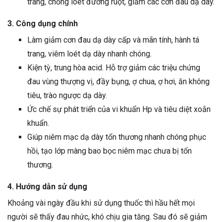
tràng, chống loét đường ruột, giảm các cơn đau dạ dày.
3. Công dụng chính
Làm giảm cơn đau dạ dày cấp và mãn tính, hành tá
trang, viêm loét dạ dày nhanh chóng.
Kiện tỳ, trung hòa acid. Hỗ trợ giảm các triệu chứng
đau vùng thượng vị, đầy bụng, ợ chua, ợ hơi, ăn không
tiêu, trào ngược dạ dày.
Ức chế sự phát triển của vi khuẩn Hp và tiêu diệt xoắn
khuẩn.
Giúp niêm mạc dạ dày tổn thương nhanh chóng phục
hồi, tạo lớp màng bao bọc niêm mạc chưa bị tổn
thương.
4. Hướng dẫn sử dụng
Khoảng vài ngày đầu khi sử dụng thuốc thì hầu hết mọi
người sẽ thấy đau nhức, khó chịu gia tăng. Sau đó sẽ giảm