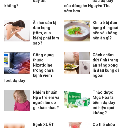
dày tốt
đau dạ dày
không?
của dòng họ Nguyễn Thu
sớm hơn…
Ăn hải sản bị
Khi trẻ bị đau
đau bụng
bụng đi ngoài
(tôm, cua
nên và không
biển) phải làm
nên ăn gì?
sao?
Công dụng
Cách chấm
thuốc
dứt tình trạng
Nizatidine
ăn sáng xong
trong chữa
là đau bụng đi
bệnh viêm
ngoài
loét dạ dày
Nhiễm khuẩn
Thảo dược
Hp ở trẻ em và
Mộc Hoa trị
người lớn có
bệnh dạ dày
gì khác nhau?
có hiệu quả
không?
Bệnh XUẤT
Có thể chữa