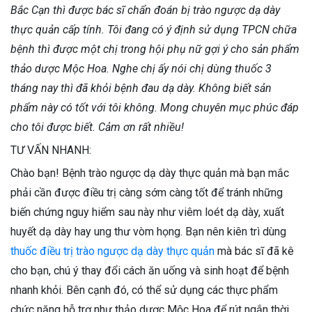
Bắc Cạn thì được bác sĩ chẩn đoán bị trào ngược dạ dày
thực quản cấp tính. Tôi đang có ý định sử dụng TPCN chữa
bệnh thì được một chị trong hội phụ nữ gợi ý cho sản phẩm
thảo dược Mộc Hoa. Nghe chị ấy nói chị dùng thuốc 3
tháng nay thì đã khỏi bệnh đau dạ dày. Không biết sản
phẩm này có tốt với tôi không. Mong chuyên mục phúc đáp
cho tôi được biết. Cảm ơn rất nhiều!
TƯ VẤN NHANH:
Chào bạn! Bệnh trào ngược dạ dày thực quản mà bạn mắc
phải cần được điều trị càng sớm càng tốt để tránh những
biến chứng nguy hiểm sau này như viêm loét dạ dày, xuất
huyết dạ dày hay ung thư vòm họng. Bạn nên kiên trì dùng
thuốc điều trị trào ngược dạ dày thực quản
mà bác sĩ đã kê
cho bạn, chú ý thay đổi cách ăn uống và sinh hoạt để bệnh
nhanh khỏi. Bên cạnh đó, có thể sử dụng các thực phẩm
chức năng hỗ trợ như thảo dược Mộc Hoa để rút ngắn thời