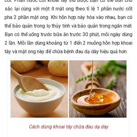
cốt. Phần nước cốt khoai tây thu được bạn có thể đun cho
sắc lại cùng với một ít mật ong theo tỉ lệ 1 phần nước cốt
pha 2 phần mật ong. Khi hỗn hợp này hòa vào nhau, bạn có
thể bảo quản trong lọ thủy tinh và bảo quản trong ngăn mát.
Bạn có thể uống trước bữa ăn trước 30 phút, mỗi ngày dùng
2 lần. Mỗi lần dùng khoảng từ 1 đến 2 muỗng hỗn hợp khoai
tây và mật ong này để chữa bệnh đau dạ dày hiệu quả hơn.
Cách dùng khoai tây chữa đau dạ dày