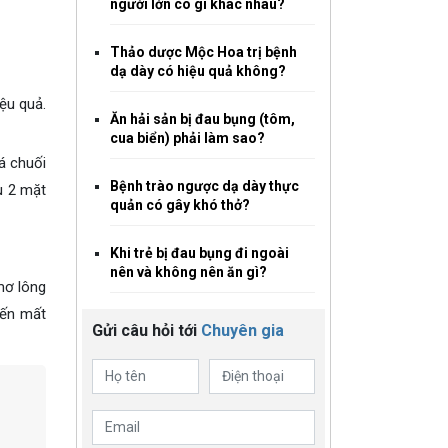
người lớn có gì khác nhau?
Thảo dược Mộc Hoa trị bệnh
dạ dày có hiệu quả không?
ệu quả.
Ăn hải sản bị đau bụng (tôm,
cua biển) phải làm sao?
á chuối
Bệnh trào ngược dạ dày thực
u 2 mặt
quản có gây khó thở?
Khi trẻ bị đau bụng đi ngoài
nên và không nên ăn gì?
mơ lông
iến mất
Gửi câu hỏi tới
Chuyên gia