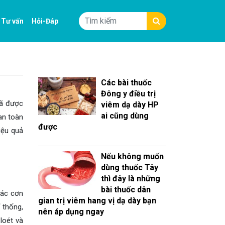
Tư vấn
Hỏi-Đáp
Các bài thuốc
Đông y điều trị
đã được
viêm dạ dày HP
ai cũng dùng
an toàn
được
iệu quả
Nếu không muốn
dùng thuốc Tây
thì đây là những
bài thuốc dân
các cơn
gian trị viêm hang vị dạ dày bạn
ỉ thống,
nên áp dụng ngay
loét và