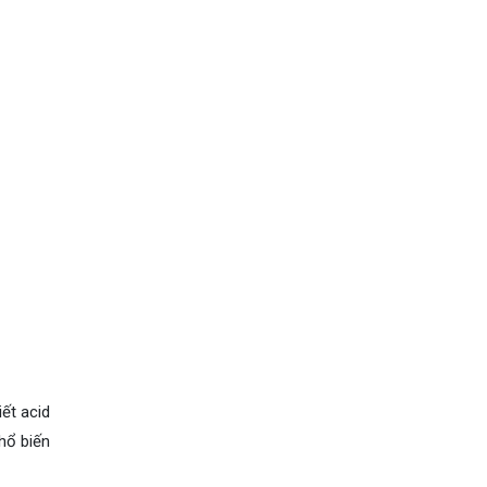
ết acid
hổ biến