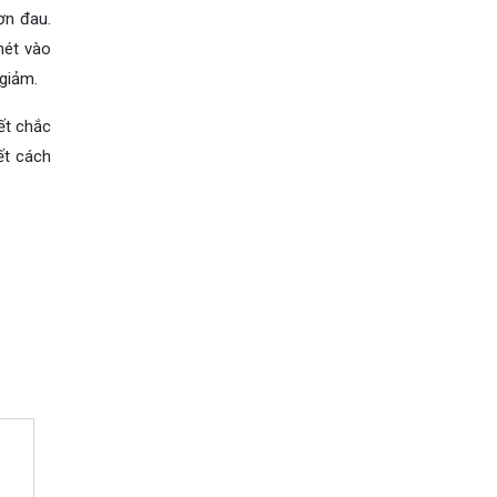
ơn đau.
hét vào
 giảm.
ết chắc
ết cách