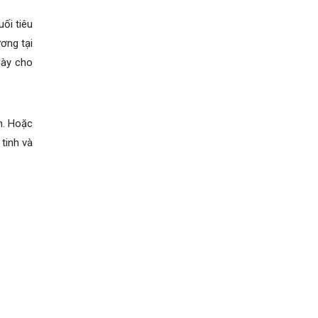
ối tiêu
ơng tại
dày cho
n. Hoặc
tinh và