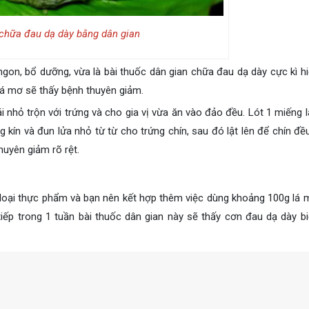
chữa đau dạ dày bằng dân gian
gon, bổ dưỡng, vừa là bài thuốc dân gian chữa đau dạ dày cực kì hi
lá mơ sẽ thấy bệnh thuyên giảm.
i nhỏ trộn với trứng và cho gia vị vừa ăn vào đảo đều. Lót 1 miếng l
 kín và đun lửa nhỏ từ từ cho trứng chín, sau đó lật lên để chín đề
thuyên giảm rõ rệt.
 loại thực phẩm và bạn nên kết hợp thêm việc dùng khoảng 100g lá 
 tiếp trong 1 tuần bài thuốc dân gian này sẽ thấy cơn đau dạ dày b