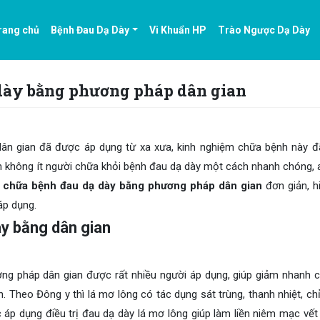
rang chủ
Bệnh Đau Dạ Dày
Vi Khuẩn HP
Trào Ngược Dạ Dày
dày bằng phương pháp dân gian
ân gian đã được áp dụng từ xa xưa, kinh nghiệm chữa bệnh này 
ích không ít người chữa khỏi bệnh đau dạ dày một cách nhanh chóng, 
n
chữa bệnh đau dạ dày bằng phương pháp dân gian
đơn giản, h
áp dụng.
y bằng dân gian
ng pháp dân gian được rất nhiều người áp dụng, giúp giảm nhanh 
h. Theo Đông y thì lá mơ lông có tác dụng sát trùng, thanh nhiệt, ch
c áp dụng điều trị đau dạ dày lá mơ lông giúp làm liền niêm mạc vết 