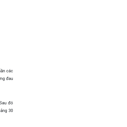
hần các
ứng đau
 Sau đó
oảng 30