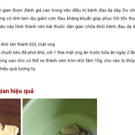
n gian được đánh giá cao trong việc điều trị bệnh đau dạ dày. Do chu
ng có tính lam dịu giảm cơn đau, kháng khuẩn giúp phục hồi tổn thư
liệu này hình thành nên bài thuốc dân gian chữa khỏi bệnh đau dạ 
i khô tán thành bột, mật ong
chuối tiêu đã phơi khô, với 1 thìa mật ong ăn trước bữa ăn ngày 2 lầ
ong sao cho có thể vo thành viên tròn nhỏ tầm 10g, cho vào lọ thủy 
hiệu quả tương tự.
gian hiệu quả