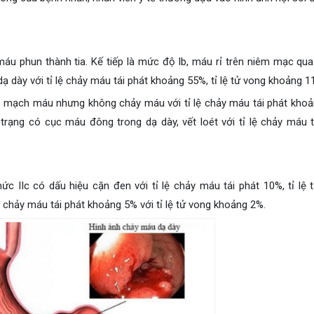
máu phun thành tia. Kế tiếp là mức độ Ib, máu rỉ trên niêm mạc qua 
ạ dày với tỉ lệ chảy máu tái phát khoảng 55%, tỉ lệ tử vong khoảng 1
có mạch máu nhưng không chảy máu với tỉ lệ chảy máu tái phát kho
 trạng có cục máu đông trong dạ dày, vết loét với tỉ lệ chảy máu t
c IIc có dấu hiệu cặn đen với tỉ lệ chảy máu tái phát 10%, tỉ lệ 
ệ chảy máu tái phát khoảng 5% với tỉ lệ tử vong khoảng 2%.