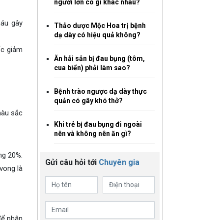
người lớn có gì khác nhau?
máu gây
Thảo dược Mộc Hoa trị bệnh
dạ dày có hiệu quả không?
ốc giảm
Ăn hải sản bị đau bụng (tôm,
cua biển) phải làm sao?
Bệnh trào ngược dạ dày thực
quản có gây khó thở?
màu sắc
Khi trẻ bị đau bụng đi ngoài
nên và không nên ăn gì?
ng 20%.
Gửi câu hỏi tới
Chuyên gia
vong là
để phân