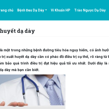
rang chủ
Bệnh Đau Dạ Dày
Vi Khuẩn HP
Trào Ngược Dạ Dày
t huyết dạ dày
n là một trong những bệnh đường tiêu hóa nguy hiểm, có ảnh hư
rị xuất huyết dạ dày cần có phác đồ điều trị cụ thể, rõ ràng từ 
m bảo quá trình điều trị đạt hiệu quả tối ưu nhất. Dưới đây là
 dạ dày mà bạn cần biết.