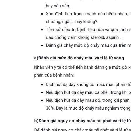
hay nâu sẫm.
Xác định tình trạng mạch của bệnh nhân,
choáng, ngất,… hay không?
Tiền sử điều trị bệnh tiêu hóa và quá trình 
đau chống viêm không steroid, aspirin,…
Đánh giá chảy mức độ chảy máu dựa trên mứ
a)Đánh giá mức độ chảy máu và tỉ lệ tử vong
Nhân viên y tế có thể tiến hành đánh giá mức độ x
phân của bệnh nhân:
Dịch hút dạ dày không có máu, màu phân đỏ, 
Nếu dịch hút dạ dày màu cà phê, trong khi p
Nếu dịch hút dạ dày màu đỏ, trong khi phân m
30%. Đây là mức độ chảy máu nghiêm trọng 
b)Đánh giá nguy cơ chảy máu tái phát và tỉ lệ t
Để đánh giá nguy cơ chảy máu tái phát và tỉ lệ tử