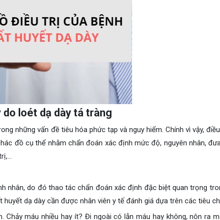
 do loét dạ dày tá tràng
rong những vấn đề tiêu hóa phức tạp và nguy hiểm. Chính vì vậy, điều
 phác đồ cụ thể nhằm chẩn đoán xác định mức độ, nguyên nhân, đưa 
rị,…
 nhân, do đó thao tác chẩn đoán xác định đặc biệt quan trọng tro
 huyết dạ dày cần được nhân viên y tế đánh giá dựa trên các tiêu chí
ân. Chảy máu nhiều hay ít? Đi ngoài có lẫn máu hay không, nôn ra m