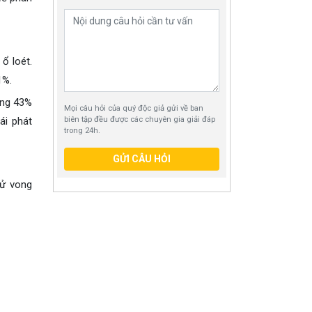
ổ loét.
1%.
ảng 43%
Mọi câu hỏi của quý độc giả gửi về ban
ái phát
biên tập đều được các chuyên gia giải đáp
trong 24h.
GỬI CÂU HỎI
tử vong