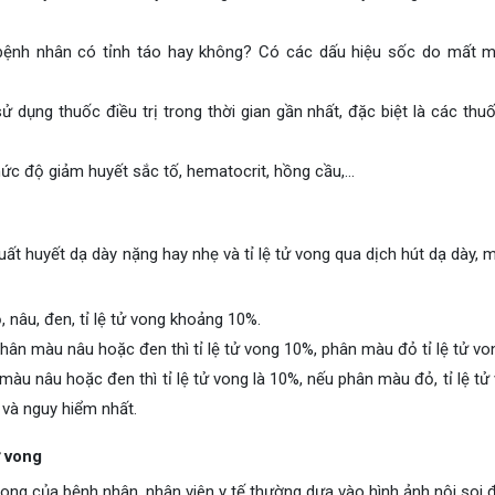
 bệnh nhân có tỉnh táo hay không? Có các dấu hiệu sốc do mất 
sử dụng thuốc điều trị trong thời gian gần nhất, đặc biệt là các thu
c độ giảm huyết sắc tố, hematocrit, hồng cầu,…
uất huyết dạ dày nặng hay nhẹ và tỉ lệ tử vong qua dịch hút dạ dày, 
nâu, đen, tỉ lệ tử vong khoảng 10%.
hân màu nâu hoặc đen thì tỉ lệ tử vong 10%, phân màu đỏ tỉ lệ tử vo
àu nâu hoặc đen thì tỉ lệ tử vong là 10%, nếu phân màu đỏ, tỉ lệ tử 
và nguy hiểm nhất.
ử vong
 vong của bệnh nhân, nhân viên y tế thường dựa vào hình ảnh nội soi 