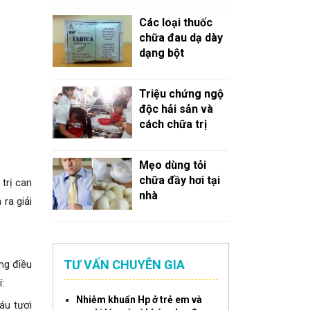
Các loại thuốc
chữa đau dạ dày
dạng bột
Triệu chứng ngộ
độc hải sản và
cách chữa trị
Mẹo dùng tỏi
chữa đầy hơi tại
 trị can
nhà
ra giải
TƯ VẤN CHUYÊN GIA
ng điều
:
Nhiễm khuẩn Hp ở trẻ em và
áu tươi