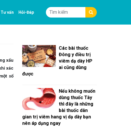
Tư vấn
Hỏi-Đáp
Các bài thuốc
Đông y điều trị
ởng xấu
viêm dạ dày HP
ai cũng dùng
khi xác
được
 một số
Nếu không muốn
dùng thuốc Tây
thì đây là những
bài thuốc dân
gian trị viêm hang vị dạ dày bạn
nên áp dụng ngay