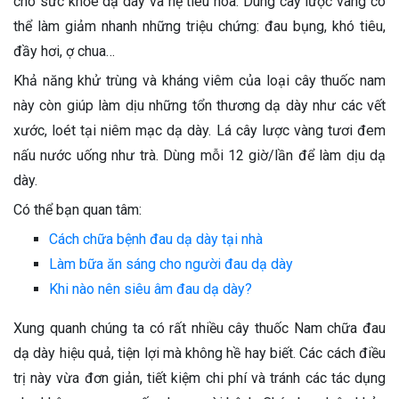
cho sức khỏe dạ dày và hệ tiêu hóa. Dùng cây lược vàng có
thể làm giảm nhanh những triệu chứng: đau bụng, khó tiêu,
đầy hơi, ợ chua…
Khả năng khử trùng và kháng viêm của loại cây thuốc nam
này còn giúp làm dịu những tổn thương dạ dày như các vết
xước, loét tại niêm mạc dạ dày. Lá cây lược vàng tươi đem
nấu nước uống như trà. Dùng mỗi 12 giờ/lần để làm dịu dạ
dày.
Có thể bạn quan tâm:
Cách chữa bệnh đau dạ dày tại nhà
Làm bữa ăn sáng cho người đau dạ dày
Khi nào nên siêu âm đau dạ dày?
Xung quanh chúng ta có rất nhiều cây thuốc Nam chữa đau
dạ dày hiệu quả, tiện lợi mà không hề hay biết. Các cách điều
trị này vừa đơn giản, tiết kiệm chi phí và tránh các tác dụng