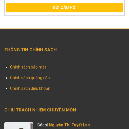
GỬI CÂU HỎI
THÔNG TIN CHÍNH SÁCH
Chính sách bảo mật
Chính sách quảng cáo
Chính sách điều khoản
CHỊU TRÁCH NHIỆM CHUYÊN MÔN
Bác sĩ
Nguyễn Thị Tuyết Lan