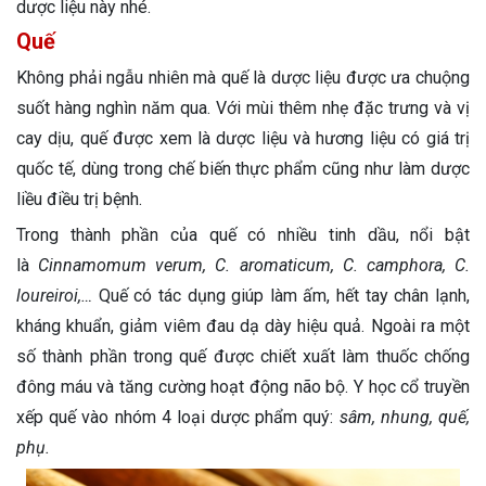
dược liệu này nhé.
Quế
Không phải ngẫu nhiên mà quế là dược liệu được ưa chuộng
suốt hàng nghìn năm qua. Với mùi thêm nhẹ đặc trưng và vị
cay dịu, quế được xem là dược liệu và hương liệu có giá trị
quốc tế, dùng trong chế biến thực phẩm cũng như làm dược
liều điều trị bệnh.
Trong thành phần của quế có nhiều tinh dầu, nổi bật
là
Cinnamomum verum, C. aromaticum,
C. camphora,
C.
loureiroi,…
Quế có tác dụng giúp làm ấm, hết tay chân lạnh,
kháng khuẩn, giảm viêm đau dạ dày hiệu quả. Ngoài ra một
số thành phần trong quế được chiết xuất làm thuốc chống
đông máu và tăng cường hoạt động não bộ. Y học cổ truyền
xếp quế vào nhóm 4 loại dược phẩm quý:
sâm, nhung, quế,
phụ.