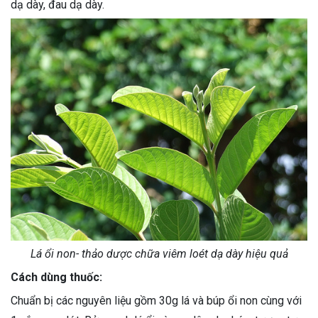
dạ dày, đau dạ dày.
Lá ổi non- thảo dược chữa viêm loét dạ dày hiệu quả
Cách dùng thuốc:
Chuẩn bị các nguyên liệu gồm 30g lá và búp ổi non cùng với