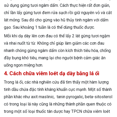
sử dụng gừng tươi ngâm dấm. Cách thực hiện rất đơn giản,
chỉ lần lấy gừng tươi đem rửa sạch rồi giữ nguyên vỏ và cắt
lát mỏng. Sau đó cho gừng vào hũ thủy tinh ngâm với dấm
gạo. Sau khoảng 1 tuần là có thể dùng thuốc được.
Mỗi khi dạ dày lên cơn đau có thể lấy 2 lát gừng tươi ngậm
và nhai nuốt từ từ. Không chỉ giúp làm giảm các cơn đau
nhanh chóng gừng ngâm dấm còn kích thích tiêu hóa, chống
đầy bụng khó tiêu, mang lại cho người bệnh cảm giác ăn
uống ngon miệng hơn.
4. Cách chữa viêm loét dạ dày bằng lá ổi
Trong lá ổi, các nhà nghiên cứu đã tìm thấy một hàm lượng
tinh dầu chứa đặc tính kháng khuẩn cực mạnh. Một số thành
phần khác như axit maslinic, tanin pyrogalic, beta-sitosterol
có trong loại lá này cũng là những thành phần quen thuộc có
trong một số loại thuốc tân dược hay TPCN chữa viêm loét