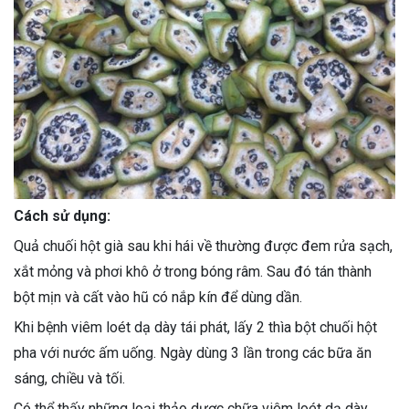
Cách sử dụng:
Quả chuối hột già sau khi hái về thường được đem rửa sạch,
xắt mỏng và phơi khô ở trong bóng râm. Sau đó tán thành
bột mịn và cất vào hũ có nắp kín để dùng dần.
Khi bệnh viêm loét dạ dày tái phát, lấy 2 thìa bột chuối hột
pha với nước ấm uống. Ngày dùng 3 lần trong các bữa ăn
sáng, chiều và tối.
Có thể thấy những loại thảo dược chữa viêm loét dạ dày