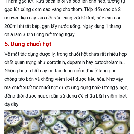
1 nắm gạo lứt. Rửa sạch lá ổi và sao lên cho héo, tương tự
gạo lứt cũng đem sao vàng cho thơm. Tiếp đến cho cả 2
nguyên liệu này vào nồi sắc cùng với 500ml, sắc cạn còn
200ml thì tắt bếp, gạn lấy nước uống. Ngày dùng 1 thang
chia làm 3 lần uống hết trong ngày.
5. Dùng chuối hột
Về mặt tác dụng dược lý, trong chuối hột chứa rất nhiều hợp
chất quan trọng như serotinin, dopamin hay catecholamin…
Những hoạt chất này có tác dụng giảm đau ở tạng phụ,
chống táo bón và chống viêm loét được tiêu hóa. Nhờ vậy
mà chiết xuất từ chuối hột được ứng dụng nhiều trong y học,
đồng thời được người dân sử dụng để chữa bệnh viêm loét
dạ dày.