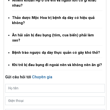
Nhiễm khuẩn Hp ở trẻ em và người lớn có gì khác
nhau?
Thảo dược Mộc Hoa trị bệnh dạ dày có hiệu quả
không?
Ăn hải sản bị đau bụng (tôm, cua biển) phải làm
sao?
Bệnh trào ngược dạ dày thực quản có gây khó thở?
Khi trẻ bị đau bụng đi ngoài nên và không nên ăn gì?
Gửi câu hỏi tới
Chuyên gia