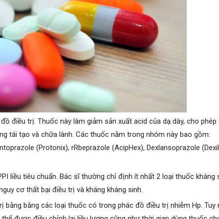
ồ điều trị. Thuốc này làm giảm sản xuất acid của dạ dày, cho phép
ng tái tạo và chữa lành. Các thuốc nằm trong nhóm này bao gồm:
ntoprazole (Protonix), rRbeprazole (AcipHex), Dexlansoprazole (Dexil
I liều tiêu chuẩn. Bác sĩ thường chỉ định ít nhất 2 loại thuốc kháng 
uy cơ thất bại điều trị và kháng kháng sinh.
ị bằng bằng các loại thuốc có trong phác đồ điều trị nhiễm Hp. Tuy 
hể được điều chỉnh lại liều lượng cũng như thời gian dùng thuốc ch