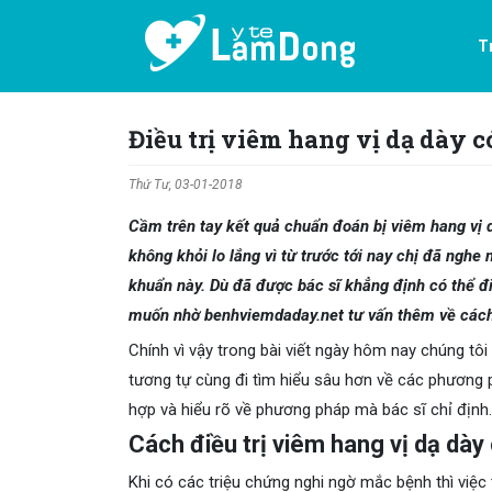
T
Điều trị viêm hang vị dạ dày 
Thứ Tư, 03-01-2018
Cầm trên tay kết quả chuẩn đoán bị viêm hang vị 
không khỏi lo lắng vì từ trước tới nay chị đã nghe
khuẩn này. Dù đã được bác sĩ khẳng định có thể đi
muốn nhờ benhviemdaday.net tư vấn thêm về cách 
Chính vì vậy trong bài viết ngày hôm nay chúng t
tương tự cùng đi tìm hiểu sâu hơn về các phương p
hợp và hiểu rõ về phương pháp mà bác sĩ chỉ định.
Cách điều trị viêm hang vị dạ dày
Khi có các triệu chứng nghi ngờ mắc bệnh thì việc 