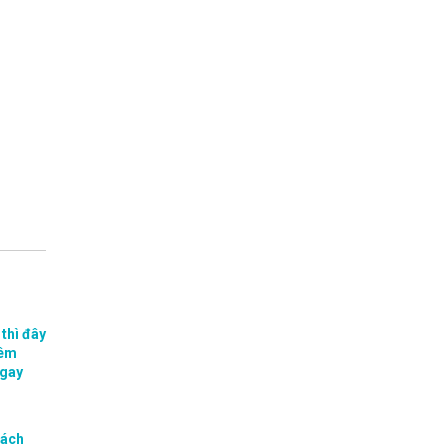
thì đây
iêm
ngay
cách