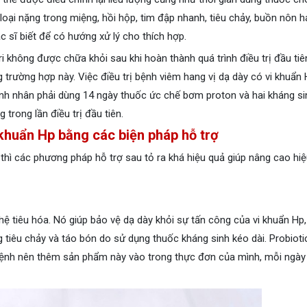
loại nặng trong miệng, hồi hộp, tim đập nhanh, tiêu chảy, buồn nôn h
 sĩ biết để có hướng xử lý cho thích hợp.
i không được chữa khỏi sau khi hoàn thành quá trình điều trị đầu tiê
 trường hợp này. Việc điều trị bệnh viêm hang vị dạ dày có vi khuẩn
ệnh nhân phải dùng 14 ngày thuốc ức chế bơm proton và hai kháng sin
trong lần điều trị đầu tiên.
i khuẩn Hp bằng các biện pháp hỗ trợ
thì các phương pháp hỗ trợ sau tỏ ra khá hiệu quả giúp nâng cao hi
o hệ tiêu hóa. Nó giúp bảo vệ dạ dày khỏi sự tấn công của vi khuẩn Hp
 tiêu chảy và táo bón do sử dụng thuốc kháng sinh kéo dài. Probioti
 bệnh nên thêm sản phẩm này vào trong thực đơn của mình, mỗi ngày