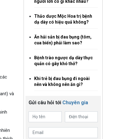
người lớn có gì khác nhau?
Thảo dược Mộc Hoa trị bệnh
dạ dày có hiệu quả không?
Ăn hải sản bị đau bụng (tôm,
cua biển) phải làm sao?
Bệnh trào ngược dạ dày thực
quản có gây khó thở?
 các
Khi trẻ bị đau bụng đi ngoài
nên và không nên ăn gì?
ant) và
Gửi câu hỏi tới
Chuyên gia
sinh
nhiên
o thích