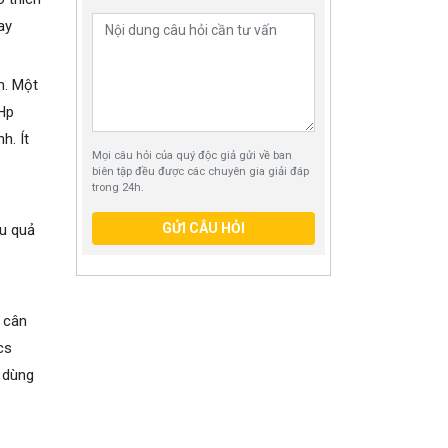
ay
n. Một
 Hp
h. Ít
Mọi câu hỏi của quý độc giả gửi về ban
biên tập đều được các chuyên gia giải đáp
trong 24h.
GỬI CÂU HỎI
ệu quả
, cân
cs
 dùng