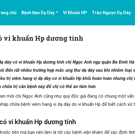
rang chủ
Bệnh Đau Dạ Dày
Vi Khuẩn HP
Trào Ngược Dạ Dày
có vi khuẩn Hp dương tính
dạ dày có vi khuẩn Hp dương tính chị Ngọc Anh ngụ quận Ba Đình Hà
 nói đến rất nhiều trường hợp mắc ung thư dạ dày sau khi nhiễm loại v
ều trị viêm hang vị dạ dày có vi khuẩn Hp khỏi hoàn toàn nhưng chị 
chữa trị căn bệnh này để chị có thể an tâm hơn.
ôi xin mời chị Ngọc Anh cũng như quý độc giả đang có chung một vấn
háp chữa bệnh viêm hang vị dạ dày do vi khuẩn Hp để biết cách xử tr
 có vi khuẩn Hp dương tính
trước tiên mà bạn nên làm là tới các bệnh viện khám để xác định tìn