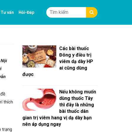
Tư vấn
Hỏi-Đáp
Các bài thuốc
Đông y điều trị
 Nội
viêm dạ dày HP
ai cũng dùng
i
được
vẫn
Nếu không muốn
 đề
dùng thuốc Tây
í thích
thì đây là những
bài thuốc dân
gian trị viêm hang vị dạ dày bạn
nên áp dụng ngay
h trạng