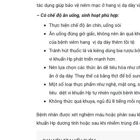
tác dụng giúp bảo vệ niêm mạc ở hang vị dạ dày v
– Có chế độ ăn uống, sinh hoạt phù hợp:
Thực hiện chế độ ăn chín, uống sôi
Ăn uống đúng giờ giấc, không nên ăn quá kh
của bệnh viêm hang vị dạ dày thêm tồi tệ.
Tránh hút thuốc lá và kiêng dùng bia rượu b
vi khuẩn Hp phát triển mạnh hơn.
Nên lựa chọn các thức ăn dễ tiêu hóa như chá
ăn ở dạ dày. Thay thế cá bằng thịt để bổ su
Một số loại thực phẩm như nghệ, mật ong, sú
tiêu diệt vi khuẩn Hp tự nhiên người bệnh k
Không thức quá khuya, ngủ đủ 8 tiếng mỗi n
Bệnh nhân được xét nghiệm máu hoặc phân sau khoả
khuẩn Hp dương tính hoặc sau khi nhiễm trùng đã đ