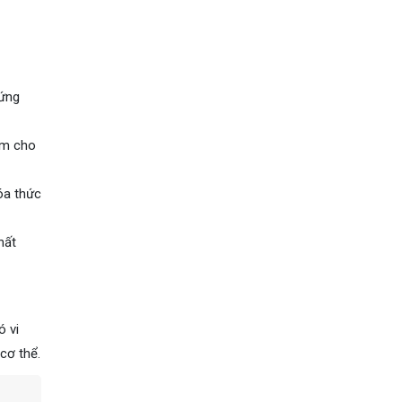
hứng
làm cho
hóa thức
hất
ó vi
cơ thể.