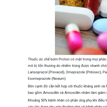
Thuốc ức chế bơm Proton có mặt trong mọi phác đ
mô bị tổn thương do nhiễm trùng được nhanh chó
Lansoprazol (Prevacid), Omeprazole (Prilosec), Pa
Esomeprazole (Nexium).
Bên cạnh đó cần kết hợp với thuốc kháng sinh và PP
bao gồm Amoxcillin và Amoxcillin nhằm làm giảm ng
Khoảng 50% bệnh nhân có phản ứng phụ khi điều tr
các tác dụng phụ này thường nhẹ và bệnh nhân có t