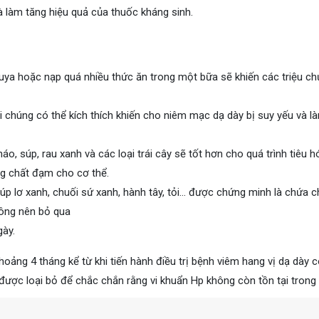
à làm tăng hiệu quả của thuốc kháng sinh.
uya hoặc nạp quá nhiều thức ăn trong một bữa sẽ khiến các triệu c
ởi chúng có thể kích thích khiến cho niêm mạc dạ dày bị suy yếu và 
o, súp, rau xanh và các loại trái cây sẽ tốt hơn cho quá trình tiêu 
ng chất đạm cho cơ thể.
p lơ xanh, chuối sứ xanh, hành tây, tỏi… được chứng minh là chứa c
hông nên bỏ qua
gày.
ng 4 tháng kể từ khi tiến hành điều trị bệnh viêm hang vị dạ dày c
ược loại bỏ để chắc chắn rằng vi khuẩn Hp không còn tồn tại trong 