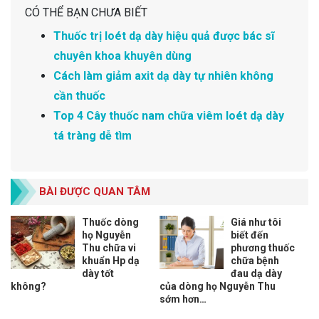
CÓ THỂ BẠN CHƯA BIẾT
Thuốc trị loét dạ dày hiệu quả được bác sĩ
chuyên khoa khuyên dùng
Cách làm giảm axit dạ dày tự nhiên không
cần thuốc
Top 4 Cây thuốc nam chữa viêm loét dạ dày
tá tràng dễ tìm
BÀI ĐƯỢC QUAN TÂM
Thuốc dòng
Giá như tôi
họ Nguyễn
biết đến
Thu chữa vi
phương thuốc
khuẩn Hp dạ
chữa bệnh
dày tốt
đau dạ dày
không?
của dòng họ Nguyễn Thu
sớm hơn…