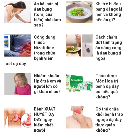
Ăn hải sản bị
Khi trẻ bị đau
đau bụng
bụng đi ngoài
(tôm, cua
nên và không
biển) phải làm
nên ăn gì?
sao?
Công dụng
Cách chấm
thuốc
dứt tình trạng
Nizatidine
ăn sáng xong
trong chữa
là đau bụng đi
bệnh viêm
ngoài
loét dạ dày
Nhiễm khuẩn
Thảo dược
Hp ở trẻ em và
Mộc Hoa trị
người lớn có
bệnh dạ dày
gì khác nhau?
có hiệu quả
không?
Bệnh XUẤT
Có thể chữa
HUYẾT DẠ
khỏi bệnh trào
DÀY nguy
ngược dạ dày
hiểm chết
thực quản
người
không?