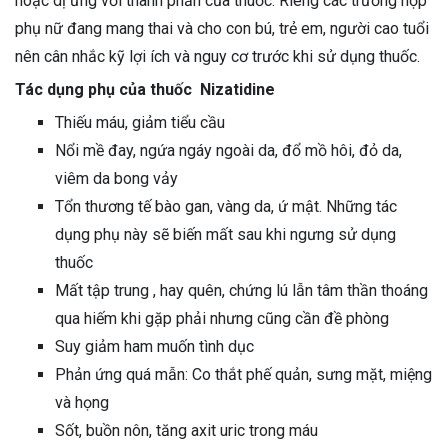
hoặc dị ứng với thành phần của thuốc. Riêng các trường hợp
phụ nữ đang mang thai và cho con bú, trẻ em, người cao tuổi
nên cân nhắc kỹ lợi ích và nguy cơ trước khi sử dụng thuốc.
Tác dụng phụ của thuốc Nizatidine
Thiếu máu, giảm tiểu cầu
Nổi mề đay, ngứa ngáy ngoài da, đổ mồ hôi, đỏ da,
viêm da bong vảy
Tổn thương tế bào gan, vàng da, ứ mật. Những tác
dụng phụ này sẽ biến mất sau khi ngưng sử dụng
thuốc
Mất tập trung , hay quên, chứng lú lẫn tâm thần thoáng
qua hiếm khi gặp phải nhưng cũng cần đề phòng
Suy giảm ham muốn tình dục
Phản ứng quá mẫn: Co thắt phế quản, sưng mặt, miệng
và họng
Sốt, buồn nôn, tăng axit uric trong máu