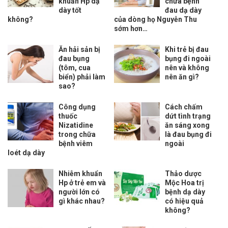
khuẩn Hp dạ
chữa bệnh
dày tốt
đau dạ dày
không?
của dòng họ Nguyễn Thu
sớm hơn…
Ăn hải sản bị
Khi trẻ bị đau
đau bụng
bụng đi ngoài
(tôm, cua
nên và không
biển) phải làm
nên ăn gì?
sao?
Công dụng
Cách chấm
thuốc
dứt tình trạng
Nizatidine
ăn sáng xong
trong chữa
là đau bụng đi
bệnh viêm
ngoài
loét dạ dày
Nhiễm khuẩn
Thảo dược
Hp ở trẻ em và
Mộc Hoa trị
người lớn có
bệnh dạ dày
gì khác nhau?
có hiệu quả
không?