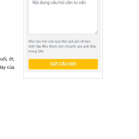
Mọi câu hỏi của quý độc giả gửi về ban
biên tập đều được các chuyên gia giải đáp
trong 24h.
ối, ớt,
GỬI CÂU HỎI
dày của