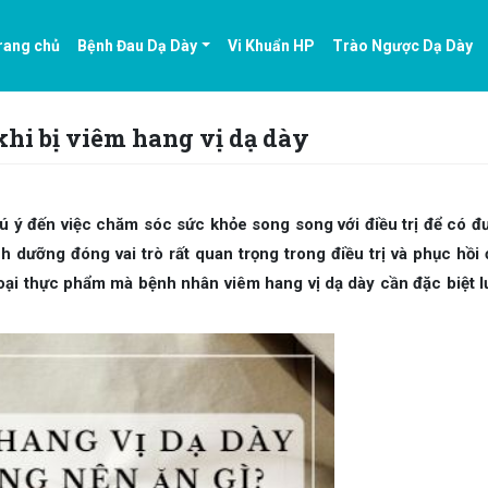
rang chủ
Bệnh Đau Dạ Dày
Vi Khuẩn HP
Trào Ngược Dạ Dày
hi bị viêm hang vị dạ dày
hú ý đến việc chăm sóc sức khỏe song song với điều trị để có đ
h dưỡng đóng vai trò rất quan trọng trong điều trị và phục hồi
loại thực phẩm mà bệnh nhân viêm hang vị dạ dày cần đặc biệt l