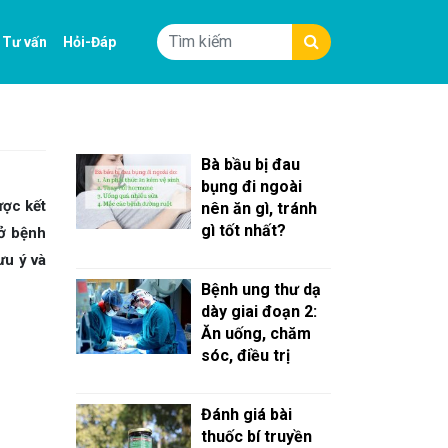
Tư vấn
Hỏi-Đáp
Bà bầu bị đau
bụng đi ngoài
ược kết
nên ăn gì, tránh
gì tốt nhất?
 ở bệnh
ưu ý và
Bệnh ung thư dạ
dày giai đoạn 2:
Ăn uống, chăm
sóc, điều trị
Đánh giá bài
thuốc bí truyền