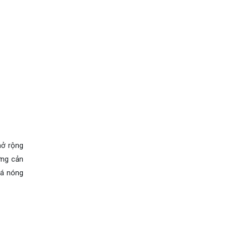
mở rộng
ững cản
uá nóng