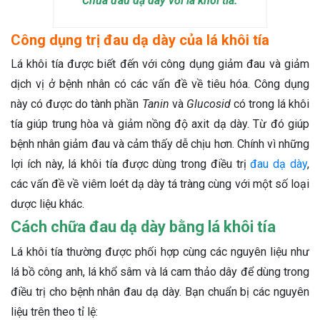
Chữa đau dạ dày với lá khôi tía.
Công dụng trị đau dạ dày của lá khôi tía
Lá khôi tía được biết đến với công dụng giảm đau và giảm
dịch vị ở bệnh nhân có các vấn đề về tiêu hóa. Công dụng
này có được do tành phần
Tanin
và
Glucosid
có trong lá khôi
tía giúp trung hòa và giảm nồng độ axit dạ dày. Từ đó giúp
bệnh nhân giảm đau và cảm thấy dễ chịu hơn. Chính vì những
lợi ích này, lá khôi tía được dùng trong điều trị
đau dạ dày
,
các vấn đề về viêm loét dạ dày tá tràng cùng với một số loại
dược liệu khác.
Cách chữa đau dạ dày bằng lá khôi tía
Lá khôi tía thường được phối hợp cùng các nguyên liệu như
lá bồ công anh, lá khổ sâm và lá cam thảo dây để dùng trong
điều trị cho bệnh nhân đau dạ dày. Bạn chuẩn bị các nguyên
liệu trên theo tỉ lệ: