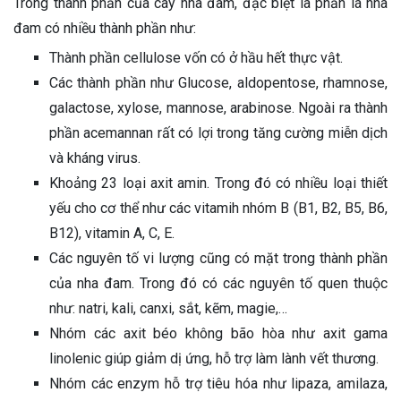
Trong thành phần của cây nha đam, đặc biệt là phần lá nha
đam có nhiều thành phần như:
Thành phần cellulose vốn có ở hầu hết thực vật.
Các thành phần như Glucose, aldopentose, rhamnose,
galactose, xylose, mannose, arabinose. Ngoài ra thành
phần acemannan rất có lợi trong tăng cường miễn dịch
và kháng virus.
Khoảng 23 loại axit amin. Trong đó có nhiều loại thiết
yếu cho cơ thể như các vitamih nhóm B (B1, B2, B5, B6,
B12), vitamin A, C, E.
Các nguyên tố vi lượng cũng có mặt trong thành phần
của nha đam. Trong đó có các nguyên tố quen thuộc
như: natri, kali, canxi, sắt, kẽm, magie,…
Nhóm các axit béo không bão hòa như axit gama
linolenic giúp giảm dị ứng, hỗ trợ làm lành vết thương.
Nhóm các enzym hỗ trợ tiêu hóa như lipaza, amilaza,