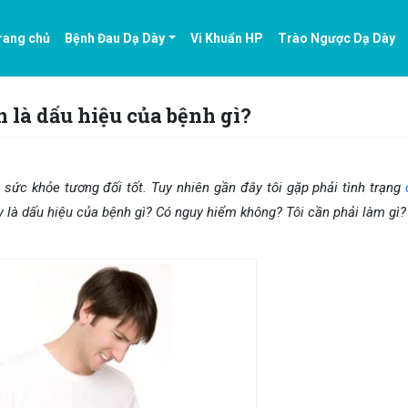
rang chủ
Bệnh Đau Dạ Dày
Vi Khuẩn HP
Trào Ngược Dạ Dày
 là dấu hiệu của bệnh gì?
 sức khỏe tương đối tốt. Tuy nhiên gần đây tôi gặp phải tình trạng
y là dấu hiệu của bệnh gì? Có nguy hiểm không? Tôi cần phải làm gì?