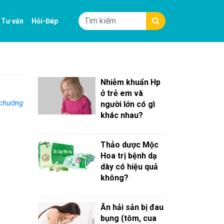
Tư vấn
Hỏi-Đáp
Nhiễm khuẩn Hp
ở trẻ em và
chướng
người lớn có gì
khác nhau?
Thảo dược Mộc
Hoa trị bệnh dạ
dày có hiệu quả
không?
Ăn hải sản bị đau
bụng (tôm, cua