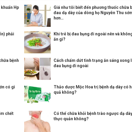
 khuẩn Hp
Giá như tôi biết đến phương thuốc chữa 
đau dạ dày của dòng họ Nguyễn Thu sớ
hơn…
ển) phải
Khi trẻ bị đau bụng đi ngoài nên và khôn
ăn gì?
 chữa bệnh
Cách chấm dứt tình trạng ăn sáng xong l
đau bụng đi ngoài
ớn có gì
Thảo dược Mộc Hoa trị bệnh dạ dày có h
quả không?
ểm chết
Có thể chữa khỏi bệnh trào ngược dạ dà
thực quản không?