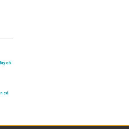
dày có
ản có