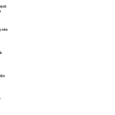
bệnh
m
g nên
à
iệu
y