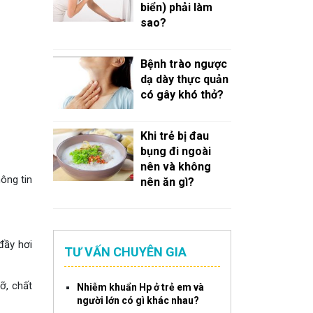
biển) phải làm
sao?
Bệnh trào ngược
dạ dày thực quản
có gây khó thở?
Khi trẻ bị đau
bụng đi ngoài
nên và không
ông tin
nên ăn gì?
đầy hơi
TƯ VẤN CHUYÊN GIA
ỡ, chất
Nhiễm khuẩn Hp ở trẻ em và
người lớn có gì khác nhau?