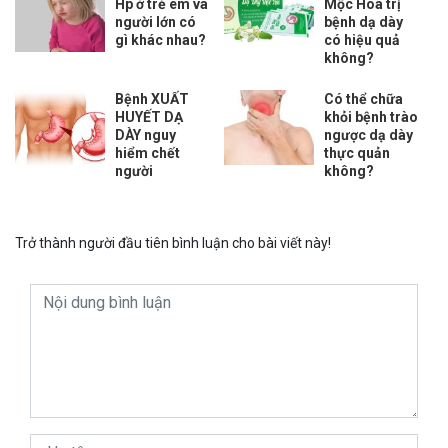
Hp ở trẻ em và
Mộc Hoa trị
người lớn có
bệnh dạ dày
gì khác nhau?
có hiệu quả
không?
Bệnh XUẤT
Có thể chữa
HUYẾT DẠ
khỏi bệnh trào
DÀY nguy
ngược dạ dày
hiểm chết
thực quản
người
không?
Trở thành người đầu tiên bình luận cho bài viết này!