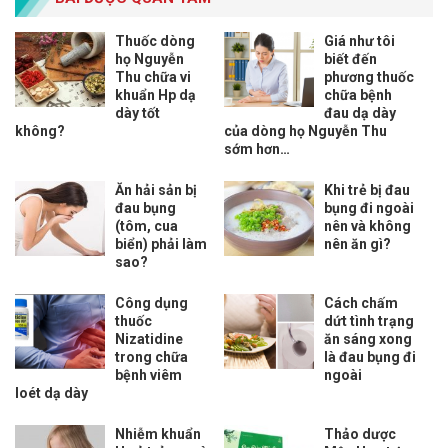
Thuốc dòng
Giá như tôi
họ Nguyễn
biết đến
Thu chữa vi
phương thuốc
khuẩn Hp dạ
chữa bệnh
dày tốt
đau dạ dày
không?
của dòng họ Nguyễn Thu
sớm hơn…
Ăn hải sản bị
Khi trẻ bị đau
đau bụng
bụng đi ngoài
(tôm, cua
nên và không
biển) phải làm
nên ăn gì?
sao?
Công dụng
Cách chấm
thuốc
dứt tình trạng
Nizatidine
ăn sáng xong
trong chữa
là đau bụng đi
bệnh viêm
ngoài
loét dạ dày
Nhiễm khuẩn
Thảo dược