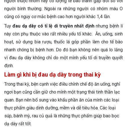
người thuộc nhóm này có lượng tế bào thành gấp đôi so với
người bình thường. Ngoài ra những người có nhóm máu O
cũng có nguy cơ mắc bệnh cao hơn người khác 1,4 lần.
Tuy
đau dạ dày có tỉ lệ di truyền nhất định
nhưng bệnh lí
này còn phụ thuộc vào rất nhiều yếu tố khác. Ăn, uống, sinh
hoạt, sử dụng bia rượu, thuốc lá góp phần làm cho tế bào
nhanh chóng bị bệnh hơn. Do đó bạn không nên quá lo lắng
vì đau dạ dày không chỉ do một mình yếu tố di truyền quyết
định.
Làm gì khi bị đau dạ dày trong thai kỳ
Trong thai kỳ, bện cạnh việc điều chỉnh chế độ ăn uống, nghỉ
ngơi bạn cũng cần giữ cho mình một trạng thái tinh thần lạc
quan. Bạn nên bổ sung vào khẩu phần ăn của mình các loại
thực phẩm giàu dinh dưỡng, mềm và dễ tiêu hóa. Các loại
súp, bánh mỳ, rau củ quả là những thực phẩm giúp bao bọc
dạ dày rất tốt.