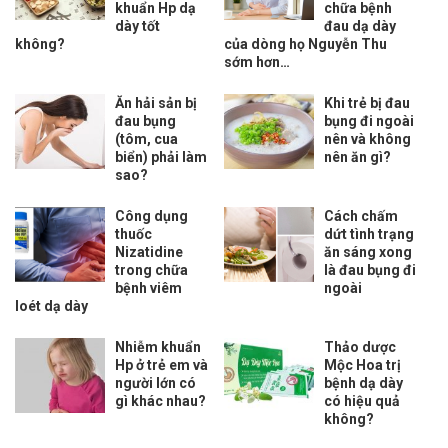
khuẩn Hp dạ
chữa bệnh
dày tốt
đau dạ dày
không?
của dòng họ Nguyễn Thu
sớm hơn…
Ăn hải sản bị
Khi trẻ bị đau
đau bụng
bụng đi ngoài
(tôm, cua
nên và không
biển) phải làm
nên ăn gì?
sao?
Công dụng
Cách chấm
thuốc
dứt tình trạng
Nizatidine
ăn sáng xong
trong chữa
là đau bụng đi
bệnh viêm
ngoài
loét dạ dày
Nhiễm khuẩn
Thảo dược
Hp ở trẻ em và
Mộc Hoa trị
người lớn có
bệnh dạ dày
gì khác nhau?
có hiệu quả
không?