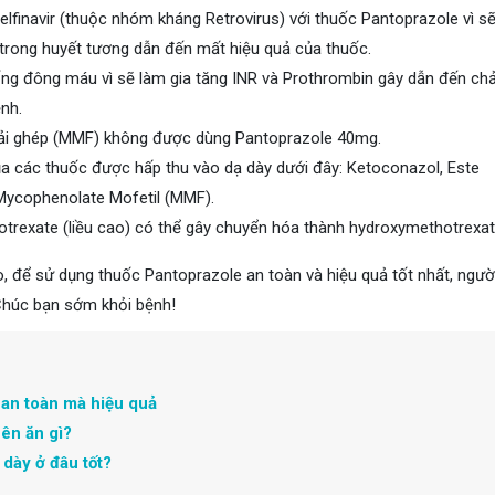
lfinavir (thuộc nhóm kháng Retrovirus) với thuốc Pantoprazole vì s
 trong huyết tương dẫn đến mất hiệu quả của thuốc.
ống đông máu vì sẽ làm gia tăng INR và Prothrombin gây dẫn đến c
nh.
ải ghép (MMF) không được dùng Pantoprazole 40mg.
a các thuốc được hấp thu vào dạ dày dưới đây: Ketoconazol, Este
à Mycophenolate Mofetil (MMF).
trexate (liều cao) có thể gây chuyển hóa thành hydroxymethotrexat
o, để sử dụng thuốc Pantoprazole an toàn và hiệu quả tốt nhất, ngườ
 Chúc bạn sớm khỏi bệnh!
 an toàn mà hiệu quả
ên ăn gì?
dày ở đâu tốt?