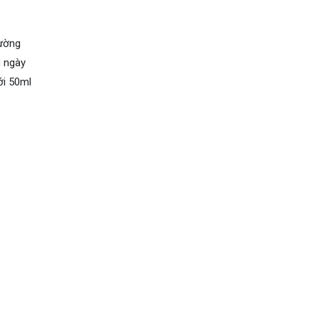
rường
g ngày
ới 50ml