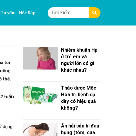
Tư vấn
Hỏi-Đáp
Nhiễm khuẩn Hp
ở trẻ em và
a tôi
người lớn có gì
khác nhau?
 uống.
 thể.
Thảo dược Mộc
Hoa trị bệnh dạ
7 tuổi)
dày có hiệu quả
không?
Ăn hải sản bị đau
ử dụng
bụng (tôm, cua