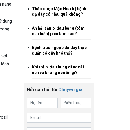
n nang
Thảo dược Mộc Hoa trị bệnh
dạ dày có hiệu quả không?
sử dụng
Ăn hải sản bị đau bụng (tôm,
 xong
cua biển) phải làm sao?
Bệnh trào ngược dạ dày thực
quản có gây khó thở?
 với
 lệch
Khi trẻ bị đau bụng đi ngoài
nên và không nên ăn gì?
Gửi câu hỏi tới
Chuyên gia
osil,