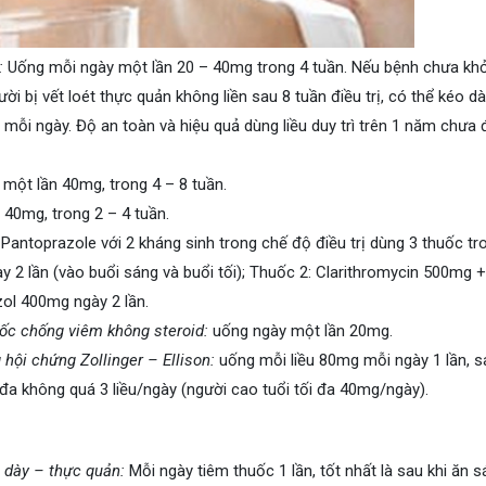
:
Uống mỗi ngày một lần 20 – 40mg trong 4 tuần. Nếu bệnh chưa khỏi
ười bị vết loét thực quản không liền sau 8 tuần điều trị, có thể kéo dà
0mg mỗi ngày. Độ an toàn và hiệu quả dùng liều duy trì trên 1 năm chưa
một lần 40mg, trong 4 – 8 tuần.
40mg, trong 2 – 4 tuần.
Pantoprazole với 2 kháng sinh trong chế độ điều trị dùng 3 thuốc tr
 2 lần (vào buổi sáng và buổi tối); Thuốc 2: Clarithromycin 500mg +
zol 400mg ngày 2 lần.
uốc chống viêm không steroid:
uống ngày một lần 20mg.
g hội chứng Zollinger – Ellison:
uống mỗi liều 80mg mỗi ngày 1 lần, 
đa không quá 3 liều/ngày (người cao tuổi tối đa 40mg/ngày).
ạ dày – thực quản:
Mỗi ngày tiêm thuốc 1 lần, tốt nhất là sau khi ăn 