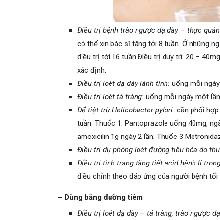
Điều trị bệnh trào ngược dạ dày – thực quản
có thể xin bác sĩ tăng tới 8 tuần. Ở những ng
điều trị tới 16 tuần.Điều trị duy trì: 20 – 4
xác định.
Điều trị loét dạ dày lành tính:
uống mỗi ngày 
Điều trị loét tá tràng:
uống mỗi ngày một lần 
Để tiệt trừ Helicobacter pylori:
cần phối hợp 
tuần. Thuốc 1: Pantoprazole uống 40mg, ngày
amoxicilin 1g ngày 2 lần; Thuốc 3 Metronida
Điều trị dự phòng loét đường tiêu hóa do th
Điều trị tình trạng tăng tiết acid bệnh lí tron
điều chỉnh theo đáp ứng của người bệnh tối 
– Dùng bằng đường tiêm
Điều trị loét dạ dày – tá tràng, trào ngược d