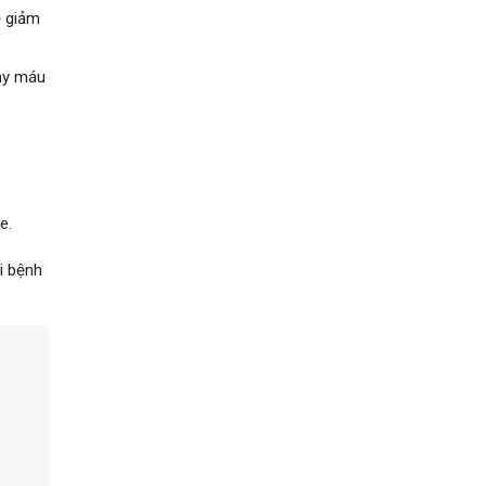
ẽ giảm
hảy máu
e.
i bệnh