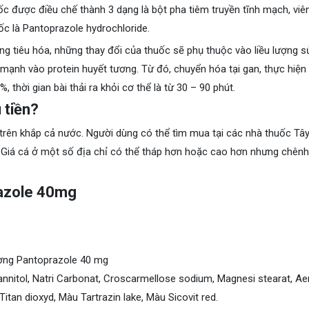
uốc được điều chế thành 3 dạng là bột pha tiêm truyền tĩnh mạch, viê
ốc là Pantoprazole hydrochloride.
ng tiêu hóa, những thay đổi của thuốc sẽ phụ thuộc vào liều lượng 
mạnh vào protein huyết tương. Từ đó, chuyển hóa tại gan, thực hiện
, thời gian bài thải ra khỏi cơ thể là từ 30 – 90 phút.
 tiền?
trên khắp cả nước. Người dùng có thể tìm mua tại các nhà thuốc Tây
. Giá cá ở một số địa chỉ có thể tháp hơn hoặc cao hơn nhưng chênh
razole 40mg
ơng Pantoprazole 40 mg
annitol, Natri Carbonat, Croscarmellose sodium, Magnesi stearat, Aer
Titan dioxyd, Màu Tartrazin lake, Màu Sicovit red.