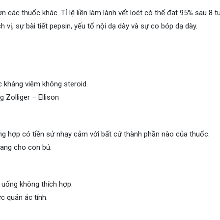
 các thuốc khác. Tỉ lệ liền làm lành vết loét có thể đạt 95% sau 8 t
h vị, sự bài tiết pepsin, yếu tố nội dạ dày và sự co bóp dạ dày.
c kháng viêm không steroid.
g Zolliger – Ellison
g hợp có tiền sử nhạy cảm với bất cứ thành phần nào của thuốc.
đang cho con bú.
 uống không thích hợp.
c quản ác tính.