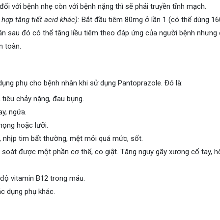
ối với bệnh nhẹ còn với bệnh nặng thì sẽ phải truyền tĩnh mạch.
 hợp tăng tiết acid khác):
Bắt đầu tiêm 80mg ở lần 1 (có thể dùng 1
lần sau đó có thể tăng liều tiêm theo đáp ứng của người bệnh nhưng
 toàn.
 dụng phụ cho bệnh nhân khi sử dụng Pantoprazole. Đó là:
 tiêu chảy nặng, đau bụng.
ay, ngứa.
họng hoặc lưỡi.
 nhịp tim bất thường, mệt mỏi quá mức, sốt.
 soát được một phần cơ thể, co giật. Tăng nguy gãy xương cổ tay, 
độ vitamin B12 trong máu.
ác dụng phụ khác.