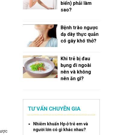
biển) phải làm
sao?
Bệnh trào ngược
dạ dày thực quản
có gây khó thở?
Khi trẻ bị đau
bụng đi ngoài
nên và không
nên ăn gì?
TƯ VẤN CHUYÊN GIA
Nhiễm khuẩn Hp ở trẻ em và
người lớn có gì khác nhau?
dược