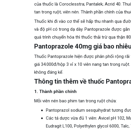
của thuốc là Coroclesstra; Pantalek; Acrid 40. Th
tan trong ruột; viên nén. Thành phần chính của thu
Thuốc khi đi vào cơ thể sẽ hấp thu nhanh qua đườ
và độ pH có trong dạ dày. Pantoprazole được gắn 
quá trình chuyển hóa thì thuốc thải trừ qua thận 80%
Pantoprazole 40mg giá bao nhiêu
Thuốc Pantoprazole
hiện được phân phối rộng rãi 
giá 34.000đ/hộp 3
vỉ x
10
viên nang tan trong ruột
không đáng kể.
Thông tin thêm về thuốc Pantop
1. Thành phần chính
Mỗi viên nén bao phim tan trong ruột chứa:
Pantoprazol sodium sesquihydrat tương đư
Các tá dược vừa đủ 1 viên: Avicel pH 102, M
Eudragit L100, Polyethylen glycol 6000, Talc, 