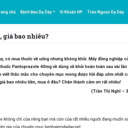
rang chủ
Bệnh Đau Dạ Dày
Vi Khuẩn HP
Trào Ngược Dạ Dày
, giá bao nhiêu?
ay, có mua thuốc về uống nhưng không khỏi. Mấy đồng nghiệp củ
ua thuốc Pantoprazole 40mg về dùng sẽ khỏi hoàn toàn sau vài lần
nên viết thắc mắc cho chuyên mục mong được hồi đáp sớm nhất có
giá bao nhiêu tiền, mua ở đâu? Chân thành cảm ơn rất nhiều!
(Trần Thị Nghĩ – 3
le không chỉ của riêng bạn mà còn của rất nhiều người đang muốn s
huyên gia của chuyên mục benhviemdaday.net: