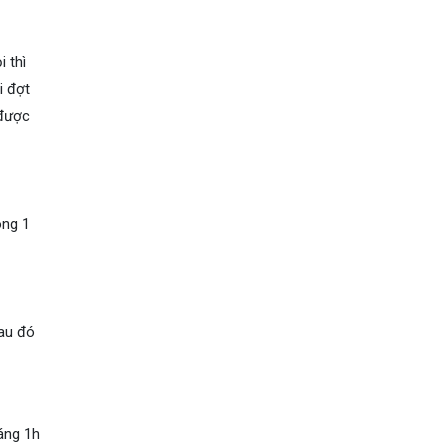
 thì
i đợt
 được
ong 1
sau đó
sáng 1h