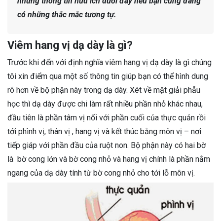
những thông tin hữu ích dưới đây nếu bạn cũng đang
có những thắc mắc tương tự.
Viêm hang vị dạ dày là gì?
Trước khi đến với định nghĩa viêm hang vị dạ dày là gì chúng
tôi xin điểm qua một số thông tin giúp bạn có thể hình dung
rõ hơn về bộ phận này trong dạ dày. Xét về mặt giải phẫu
học thì dạ dày được chi làm rất nhiều phần nhỏ khác nhau,
đầu tiên là phần tâm vị nối với phần cuối của thực quản rồi
tới phình vị, thân vị , hang vị và kết thúc bằng môn vị – nơi
tiếp giáp với phần đầu của ruột non. Bộ phận này có hai bờ
là bờ cong lớn và bờ cong nhỏ và hang vị chính là phần nằm
ngang của dạ dày tính từ bờ cong nhỏ cho tới lỗ môn vị.