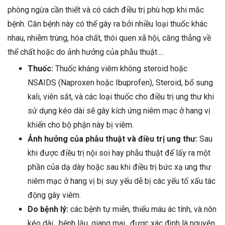
phòng ngừa cần thiết và có cách điều trị phù hợp khi mắc
bệnh. Căn bệnh này có thể gây ra bởi nhiều loại thuốc khác
nhau, nhiễm trùng, hóa chất, thói quen xã hội, căng thẳng về
thể chất hoặc do ảnh hưởng của phẫu thuật….
Thuốc:
Thuốc kháng viêm không steroid hoặc
NSAIDS (Naproxen hoặc Ibuprofen), Steroid, bổ sung
kali, viên sắt, và các loại thuốc cho điều trị ung thư khi
sử dụng kéo dài sẽ gây kích ứng niêm mạc ở hang vị
khiến cho bộ phận này bị viêm.
Ảnh hưởng của phẫu thuật và điều trị ung thư:
Sau
khi được điều trị nội soi hay phẫu thuật để lấy ra một
phần của dạ dày hoặc sau khi điều trị bức xạ ung thư
niêm mạc ở hang vị bị suy yếu dễ bị các yếu tố xấu tác
động gây viêm.
Do bệnh lý:
các bệnh tự miễn, thiếu máu ác tính, và nôn
kéo dài , bệnh lậu, giang mai…được xác định là nguyên