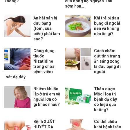
không?
của dòng họ Nguyễn Thu
sớm hơn…
Ăn hải sản bị
Khi trẻ bị đau
đau bụng
bụng đi ngoài
(tôm, cua
nên và không
biển) phải làm
nên ăn gì?
sao?
Công dụng
Cách chấm
thuốc
dứt tình trạng
Nizatidine
ăn sáng xong
trong chữa
là đau bụng đi
bệnh viêm
ngoài
loét dạ dày
Nhiễm khuẩn
Thảo dược
Hp ở trẻ em và
Mộc Hoa trị
người lớn có
bệnh dạ dày
gì khác nhau?
có hiệu quả
không?
Bệnh XUẤT
Có thể chữa
HUYẾT DẠ
khỏi bệnh trào