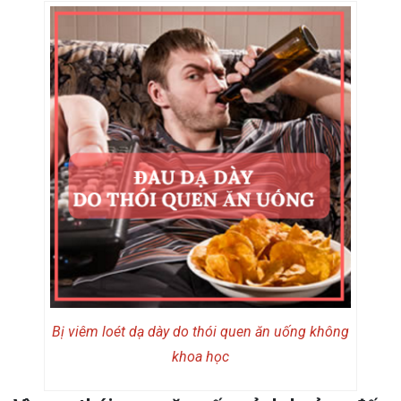
Bị viêm loét dạ dày do thói quen ăn uống không
khoa học