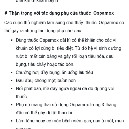
biết khi đi khám bệnh.
# Thận trọng với tác dụng phụ của thuốc Ospamox
Các cuộc thử nghiệm lâm sàng cho thấy thuốc Ospamox có
thể gây ra những tác dụng phụ như sau:
Dùng thuốc Ospamox dài kì có thể khiến cho các vi
khuẩn có lợi cũng bị tiêu diệt. Từ đó hệ vi sinh đường
ruột bị mất cân bằng và gây rối loạn tiêu hóa, đau
bụng, tiêu chảy hoặc táo bón.
Chướng hơi, đầy bụng, ăn uống lâu tiêu
Đau đầu, chóng mặt, buồn nôn
Nổi phát ban, mề đay ngứa ngoài da do dị ứng với
thuốc
Phụ nữ mang thai sử dụng Ospamox trong 3 tháng
đầu có thể gây dị tật thai nhi
Làm tăng nguy cơ mắc bệnh viêm gan, gan ứ mật, men
gan cao