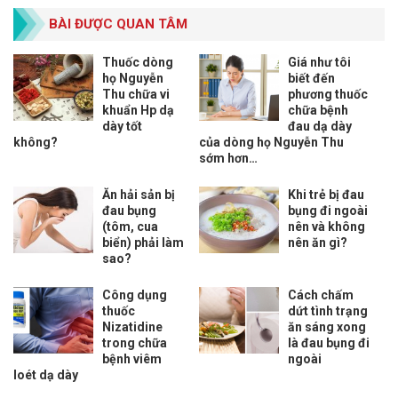
BÀI ĐƯỢC QUAN TÂM
Thuốc dòng
Giá như tôi
họ Nguyễn
biết đến
Thu chữa vi
phương thuốc
khuẩn Hp dạ
chữa bệnh
dày tốt
đau dạ dày
không?
của dòng họ Nguyễn Thu
sớm hơn…
Ăn hải sản bị
Khi trẻ bị đau
đau bụng
bụng đi ngoài
(tôm, cua
nên và không
biển) phải làm
nên ăn gì?
sao?
Công dụng
Cách chấm
thuốc
dứt tình trạng
Nizatidine
ăn sáng xong
trong chữa
là đau bụng đi
bệnh viêm
ngoài
loét dạ dày