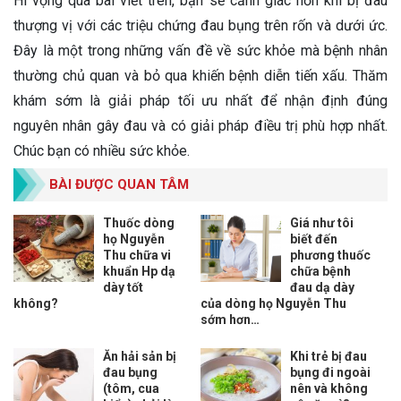
Hi vọng qua bài viết trên, bạn sẽ cảnh giác hơn khi bị đau
thượng vị với các triệu chứng đau bụng trên rốn và dưới ức.
Đây là một trong những vấn đề về sức khỏe mà bệnh nhân
thường chủ quan và bỏ qua khiến bệnh diễn tiến xấu. Thăm
khám sớm là giải pháp tối ưu nhất để nhận định đúng
nguyên nhân gây đau và có giải pháp điều trị phù hợp nhất.
Chúc bạn có nhiều sức khỏe.
BÀI ĐƯỢC QUAN TÂM
Thuốc dòng
Giá như tôi
họ Nguyễn
biết đến
Thu chữa vi
phương thuốc
khuẩn Hp dạ
chữa bệnh
dày tốt
đau dạ dày
không?
của dòng họ Nguyễn Thu
sớm hơn…
Ăn hải sản bị
Khi trẻ bị đau
đau bụng
bụng đi ngoài
(tôm, cua
nên và không