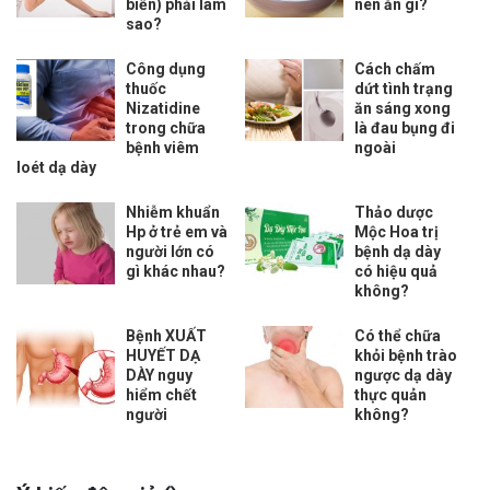
biển) phải làm
nên ăn gì?
sao?
Công dụng
Cách chấm
thuốc
dứt tình trạng
Nizatidine
ăn sáng xong
trong chữa
là đau bụng đi
bệnh viêm
ngoài
loét dạ dày
Nhiễm khuẩn
Thảo dược
Hp ở trẻ em và
Mộc Hoa trị
người lớn có
bệnh dạ dày
gì khác nhau?
có hiệu quả
không?
Bệnh XUẤT
Có thể chữa
HUYẾT DẠ
khỏi bệnh trào
DÀY nguy
ngược dạ dày
hiểm chết
thực quản
người
không?