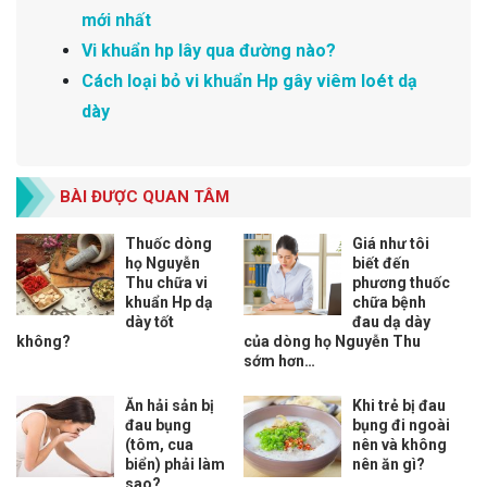
mới nhất
Vi khuẩn hp lây qua đường nào?
Cách loại bỏ vi khuẩn Hp gây viêm loét dạ
dày
BÀI ĐƯỢC QUAN TÂM
Thuốc dòng
Giá như tôi
họ Nguyễn
biết đến
Thu chữa vi
phương thuốc
khuẩn Hp dạ
chữa bệnh
dày tốt
đau dạ dày
không?
của dòng họ Nguyễn Thu
sớm hơn…
Ăn hải sản bị
Khi trẻ bị đau
đau bụng
bụng đi ngoài
(tôm, cua
nên và không
biển) phải làm
nên ăn gì?
sao?