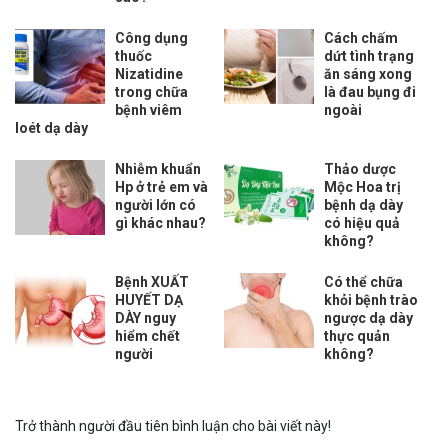
Công dụng
Cách chấm
thuốc
dứt tình trạng
Nizatidine
ăn sáng xong
trong chữa
là đau bụng đi
bệnh viêm
ngoài
loét dạ dày
Nhiễm khuẩn
Thảo dược
Hp ở trẻ em và
Mộc Hoa trị
người lớn có
bệnh dạ dày
gì khác nhau?
có hiệu quả
không?
Bệnh XUẤT
Có thể chữa
HUYẾT DẠ
khỏi bệnh trào
DÀY nguy
ngược dạ dày
hiểm chết
thực quản
người
không?
Trở thành người đầu tiên bình luận cho bài viết này!