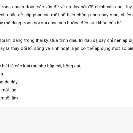
 trong chuẩn đoán các vấn đề về dạ dày bởi độ chính xác cao. Tuy 
bệnh nhân dễ gặp phải các một số biến chứng như chảy máu, nhiễm
ây mê dùng trong nội soi cũng ảnh hưởng đến sức khỏe của bé.
oi khi đang trong thai kỳ. Quá trình điều trị đau dạ dày chỉ nên áp 
này là thay đổi lối sống và sinh hoạt. Bạn có thể áp dụng một số bi
iệt là các loại rau như bắp cải, bông cải,…
a.
ho dạ dày.
 một lúc.
c muối ấm.