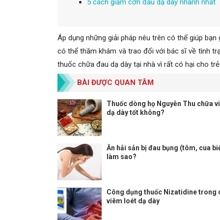
5 cách giảm cơn đau dạ dày nhanh nhất
Áp dụng những giải pháp nêu trên có thể giúp bạn
có thể thăm khám và trao đổi với bác sĩ về tình t
thuốc chữa đau dạ dày tại nhà vì rất có hại cho trẻ
BÀI ĐƯỢC QUAN TÂM
Thuốc dòng họ Nguyễn Thu chữa vi
dạ dày tốt không?
Ăn hải sản bị đau bụng (tôm, cua bi
làm sao?
Công dụng thuốc Nizatidine trong
viêm loét dạ dày