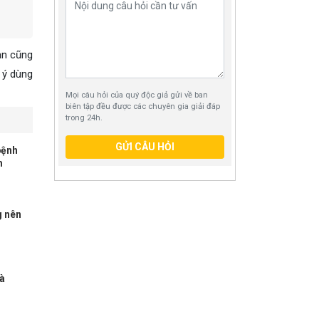
ạn cũng
 ý dùng
Mọi câu hỏi của quý độc giả gửi về ban
biên tập đều được các chuyên gia giải đáp
trong 24h.
GỬI CÂU HỎI
bệnh
m
g nên
à