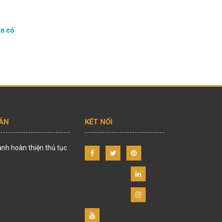
ản có
UẢN
KẾT NỐI
ành hoàn thiện thủ tục