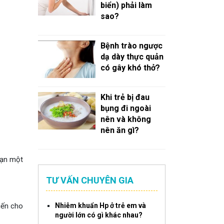
biển) phải làm
sao?
Bệnh trào ngược
dạ dày thực quản
có gây khó thở?
Khi trẻ bị đau
bụng đi ngoài
nên và không
nên ăn gì?
bạn một
TƯ VẤN CHUYÊN GIA
iến cho
Nhiễm khuẩn Hp ở trẻ em và
người lớn có gì khác nhau?