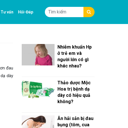
Tư vấn
Hỏi-Đáp
Nhiễm khuẩn Hp
ở trẻ em và
người lớn có gì
khác nhau?
cơn đau
 dạ dày
Thảo dược Mộc
Hoa trị bệnh dạ
dày có hiệu quả
không?
Ăn hải sản bị đau
bụng (tôm, cua