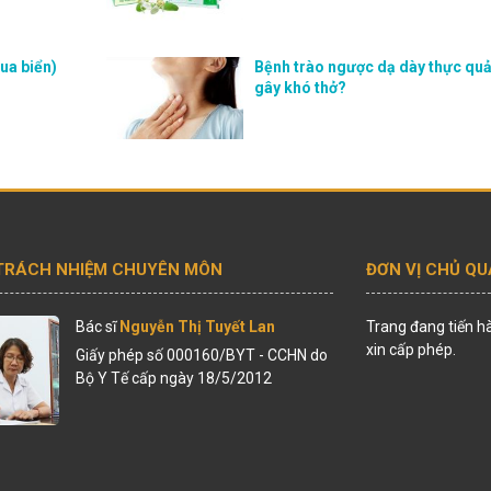
ua biển)
Bệnh trào ngược dạ dày thực qu
gây khó thở?
 TRÁCH NHIỆM CHUYÊN MÔN
ĐƠN VỊ CHỦ Q
Bác sĩ
Nguyễn Thị Tuyết Lan
Trang đang tiến h
xin cấp phép.
Giấy phép số 000160/BYT - CCHN do
Bộ Y Tế cấp ngày 18/5/2012