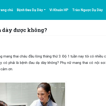
rang chủ
Bệnh Đau Dạ Dày
Vi Khuẩn HP
Trào Ngược Dạ Dày
dạ dày được không?
ng mang thai cháu đầu lòng tháng thứ 3. Độ 1 tuần nay tôi có nhiều 
đây có phải là bệnh đau dạ dày không? Phụ nữ mang thai có nội soi
 cảm ơn.