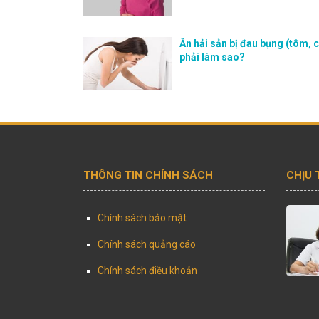
Ăn hải sản bị đau bụng (tôm, c
phải làm sao?
THÔNG TIN CHÍNH SÁCH
CHỊU
Chính sách bảo mật
Chính sách quảng cáo
Chính sách điều khoản