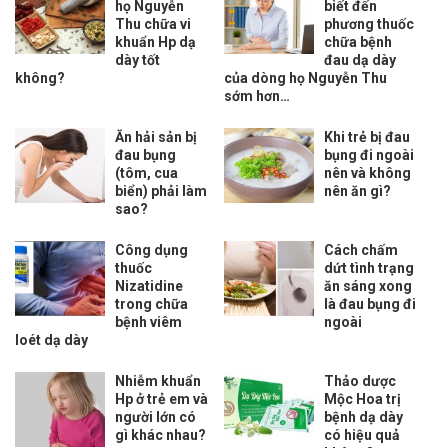
họ Nguyễn
biết đến
Thu chữa vi
phương thuốc
khuẩn Hp dạ
chữa bệnh
dày tốt
đau dạ dày
không?
của dòng họ Nguyễn Thu
sớm hơn…
Ăn hải sản bị
Khi trẻ bị đau
đau bụng
bụng đi ngoài
(tôm, cua
nên và không
biển) phải làm
nên ăn gì?
sao?
Công dụng
Cách chấm
thuốc
dứt tình trạng
Nizatidine
ăn sáng xong
trong chữa
là đau bụng đi
bệnh viêm
ngoài
loét dạ dày
Nhiễm khuẩn
Thảo dược
Hp ở trẻ em và
Mộc Hoa trị
người lớn có
bệnh dạ dày
gì khác nhau?
có hiệu quả