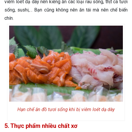
viêm loét dạ dày nên kiêng ăn các loại rau sống, thịt cá tươi
sống, sushi,… Bạn cũng không nên ăn tái mà nên chế biến
chín.
Hạn chế ăn đồ tươi sống khi bị viêm loét dạ dày
5. Thực phẩm nhiều chất xơ