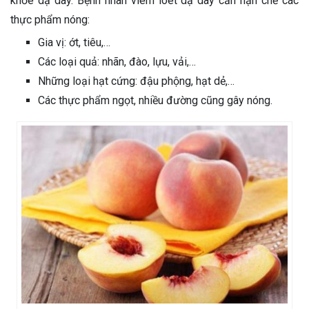
khỏe dạ dày. Bệnh nhân viêm loét dạ dày cần hạn chế các
thực phẩm nóng:
Gia vị: ớt, tiêu,…
Các loại quả: nhãn, đào, lựu, vải,…
Những loại hạt cứng: đậu phộng, hạt dẻ,…
Các thực phẩm ngọt, nhiều đường cũng gây nóng.